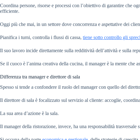
Coordina persone, risorse e processi con l’obiettivo di garantire che ogn
efficiente.
Oggi più che mai, in un settore dove concorrenza e aspettative dei client
Pianifica i turni, controlla i flussi di cassa,
tiene sotto controllo gli sprec
Il suo lavoro incide direttamente sulla redditività dell’attività e sulla re
Se il cuoco è l’anima creativa della cucina, il manager è la mente che as
Differenza tra manager e direttore di sala
Spesso si tende a confondere il ruolo del manager con quello del diretto
Il direttore di sala è focalizzato sul servizio al cliente: accoglie, coordin
La sua area d’azione è la sala.
Il manager della ristorazione, invece, ha una responsabilità trasversale su 
Si occupa della parte
economica e gestionale
, delle strategie di crescit