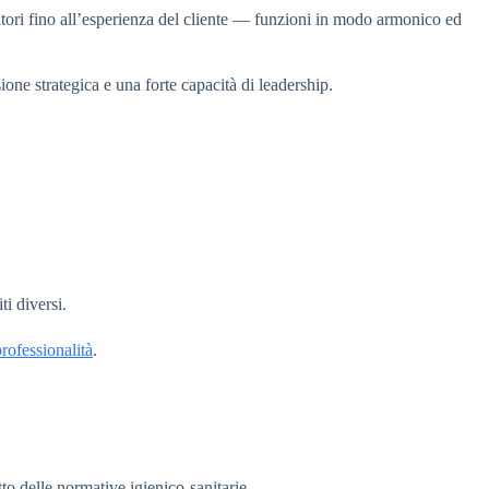
rnitori fino all’esperienza del cliente — funzioni in modo armonico ed
one strategica e una forte capacità di leadership.
i diversi.
rofessionalità
.
etto delle normative igienico-sanitarie.