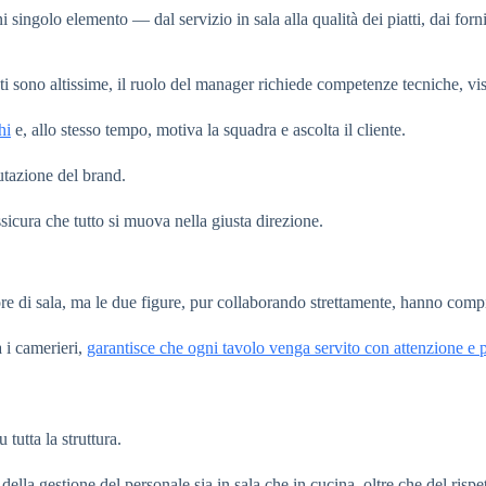
i singolo elemento — dal servizio in sala alla qualità dei piatti, dai fo
i sono altissime, il ruolo del manager richiede competenze tecniche, visi
hi
e, allo stesso tempo, motiva la squadra e ascolta il cliente.
putazione del brand.
sicura che tutto si muova nella giusta direzione.
re di sala, ma le due figure, pur collaborando strettamente, hanno compit
a i camerieri,
garantisce che ogni tavolo venga servito con attenzione e p
tutta la struttura.
a, della gestione del personale sia in sala che in cucina, oltre che del risp