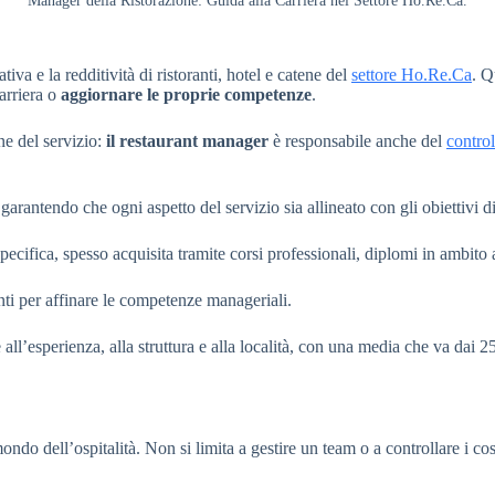
Manager della Ristorazione: Guida alla Carriera nel Settore Ho.Re.Ca.
iva e la redditività di ristoranti, hotel e catene del
settore Ho.Re.Ca
. Q
arriera o
aggiornare le proprie competenze
.
ne del servizio:
il restaurant manager
è responsabile anche del
control
arantendo che ogni aspetto del servizio sia allineato con gli obiettivi di 
pecifica, spesso acquisita tramite corsi professionali, diplomi in ambito
ti per affinare le competenze manageriali.
e all’esperienza, alla struttura e alla località, con una media che va dai
ndo dell’ospitalità. Non si limita a gestire un team o a controllare i costi