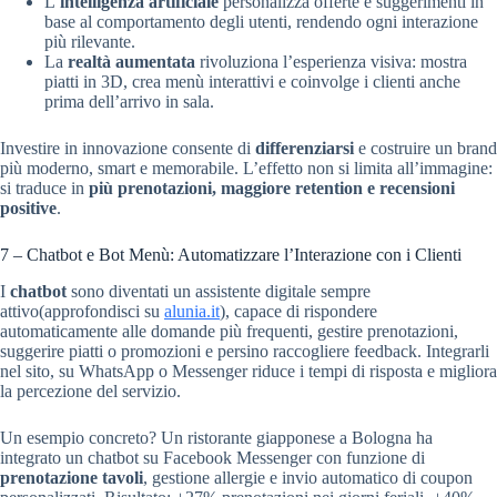
L’
intelligenza artificiale
personalizza offerte e suggerimenti in
base al comportamento degli utenti, rendendo ogni interazione
più rilevante.
La
realtà aumentata
rivoluziona l’esperienza visiva: mostra
piatti in 3D, crea menù interattivi e coinvolge i clienti anche
prima dell’arrivo in sala.
Investire in innovazione consente di
differenziarsi
e costruire un brand
più moderno, smart e memorabile. L’effetto non si limita all’immagine:
si traduce in
più prenotazioni, maggiore retention e recensioni
positive
.
7 – Chatbot e Bot Menù: Automatizzare l’Interazione con i Clienti
I
chatbot
sono diventati un assistente digitale sempre
attivo(approfondisci su
alunia.it
), capace di rispondere
automaticamente alle domande più frequenti, gestire prenotazioni,
suggerire piatti o promozioni e persino raccogliere feedback. Integrarli
nel sito, su WhatsApp o Messenger riduce i tempi di risposta e migliora
la percezione del servizio.
Un esempio concreto? Un ristorante giapponese a Bologna ha
integrato un chatbot su Facebook Messenger con funzione di
prenotazione tavoli
, gestione allergie e invio automatico di coupon