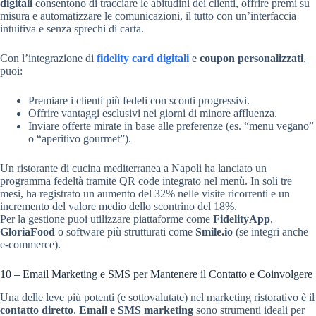
digitali
consentono di tracciare le abitudini dei clienti, offrire premi su
misura e automatizzare le comunicazioni, il tutto con un’interfaccia
intuitiva e senza sprechi di carta.
Con l’integrazione di
fidelity card digitali
e
coupon personalizzati
,
puoi:
Premiare i clienti più fedeli con sconti progressivi.
Offrire vantaggi esclusivi nei giorni di minore affluenza.
Inviare offerte mirate in base alle preferenze (es. “menu vegano”
o “aperitivo gourmet”).
Un ristorante di cucina mediterranea a Napoli ha lanciato un
programma fedeltà tramite QR code integrato nel menù. In soli tre
mesi, ha registrato un aumento del 32% nelle visite ricorrenti e un
incremento del valore medio dello scontrino del 18%.
Per la gestione puoi utilizzare piattaforme come
FidelityApp
,
GloriaFood
o software più strutturati come
Smile.io
(se integri anche
e-commerce).
10 – Email Marketing e SMS per Mantenere il Contatto e Coinvolgere
Una delle leve più potenti (e sottovalutate) nel marketing ristorativo è il
contatto diretto
.
Email e SMS marketing
sono strumenti ideali per