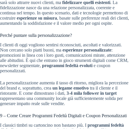
sarà solo attrarre nuovi clienti, ma
fidelizzare quelli esistenti
. La
fidelizzazione nasce da una relazione personalizzata, coerente e
continua nel tempo. In questo scenario, dati e tecnologie permettono di
costruire
esperienze su misura
, basate sulle preferenze reali dei clienti,
aumentando la soddisfazione e il valore medio per ogni ospite.
Perché puntare sulla personalizzazione?
I clienti di oggi vogliono sentirsi riconosciuti, ascoltati e valorizzati.
Non cercano solo piatti buoni, ma
esperienze personalizzate
:
promozioni in linea con i loro gusti, comunicazioni mirate, attenzione
alle abitudini. È qui che entrano in gioco strumenti digitali come CRM,
newsletter segmentate,
programmi fedeltà evoluti
e coupon
personalizzati.
La personalizzazione aumenta il tasso di ritorno, migliora la percezione
del brand e, soprattutto, crea
un legame emotivo
tra il cliente e il
ristorante. E come dimostrano i dati,
3-4 mila follower in target
rappresentano una community locale già sufficientemente solida per
generare impatto reale sulle vendite.
9 – Come Creare Programmi Fedeltà Digitali e Coupon Personalizzati
I classici timbri su cartoncino non bastano più. I
programmi fedeltà