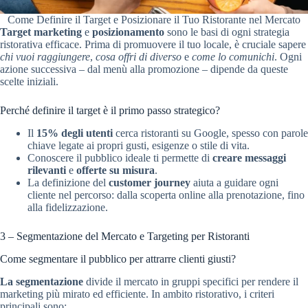
Come Definire il Target e Posizionare il Tuo Ristorante nel Mercato
Target marketing
e
posizionamento
sono le basi di ogni strategia
ristorativa efficace. Prima di promuovere il tuo locale, è cruciale sapere
chi vuoi raggiungere
,
cosa offri di diverso
e
come lo comunichi
. Ogni
azione successiva – dal menù alla promozione – dipende da queste
scelte iniziali.
Perché definire il target è il primo passo strategico?
Il
15% degli utenti
cerca ristoranti su Google, spesso con parole
chiave legate ai propri gusti, esigenze o stile di vita.
Conoscere il pubblico ideale ti permette di
creare messaggi
rilevanti
e
offerte su misura
.
La definizione del
customer journey
aiuta a guidare ogni
cliente nel percorso: dalla scoperta online alla prenotazione, fino
alla fidelizzazione.
3 – Segmentazione del Mercato e Targeting per Ristoranti
Come segmentare il pubblico per attrarre clienti giusti?
La segmentazione
divide il mercato in gruppi specifici per rendere il
marketing più mirato ed efficiente. In ambito ristorativo, i criteri
principali sono: