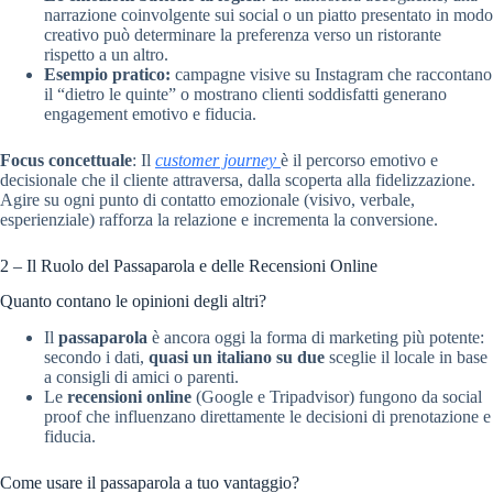
narrazione coinvolgente sui social o un piatto presentato in modo
creativo può determinare la preferenza verso un ristorante
rispetto a un altro.
Esempio pratico:
campagne visive su Instagram che raccontano
il “dietro le quinte” o mostrano clienti soddisfatti generano
engagement emotivo e fiducia.
Focus concettuale
: Il
customer journey
è il percorso emotivo e
decisionale che il cliente attraversa, dalla scoperta alla fidelizzazione.
Agire su ogni punto di contatto emozionale (visivo, verbale,
esperienziale) rafforza la relazione e incrementa la conversione.
2 – Il Ruolo del Passaparola e delle Recensioni Online
Quanto contano le opinioni degli altri?
Il
passaparola
è ancora oggi la forma di marketing più potente:
secondo i dati,
quasi un italiano su due
sceglie il locale in base
a consigli di amici o parenti.
Le
recensioni online
(Google e Tripadvisor) fungono da social
proof che influenzano direttamente le decisioni di prenotazione e
fiducia.
Come usare il passaparola a tuo vantaggio?