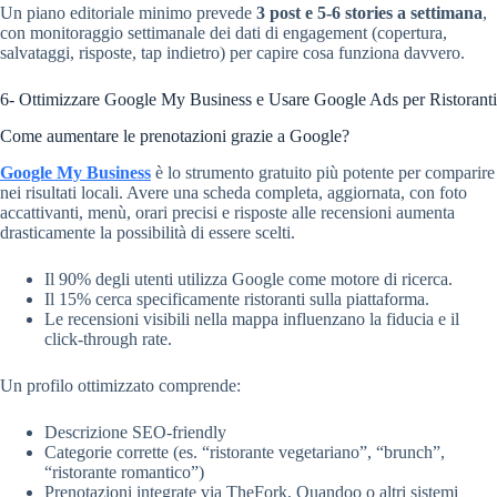
Un piano editoriale minimo prevede
3 post e 5-6 stories a settimana
,
con monitoraggio settimanale dei dati di engagement (copertura,
salvataggi, risposte, tap indietro) per capire cosa funziona davvero.
6- Ottimizzare Google My Business e Usare Google Ads per Ristoranti
Come aumentare le prenotazioni grazie a Google?
Google My Business
è lo strumento gratuito più potente per comparire
nei risultati locali. Avere una scheda completa, aggiornata, con foto
accattivanti, menù, orari precisi e risposte alle recensioni aumenta
drasticamente la possibilità di essere scelti.
Il 90% degli utenti utilizza Google come motore di ricerca.
Il 15% cerca specificamente ristoranti sulla piattaforma.
Le recensioni visibili nella mappa influenzano la fiducia e il
click-through rate.
Un profilo ottimizzato comprende:
Descrizione SEO-friendly
Categorie corrette (es. “ristorante vegetariano”, “brunch”,
“ristorante romantico”)
Prenotazioni integrate via TheFork, Quandoo o altri sistemi