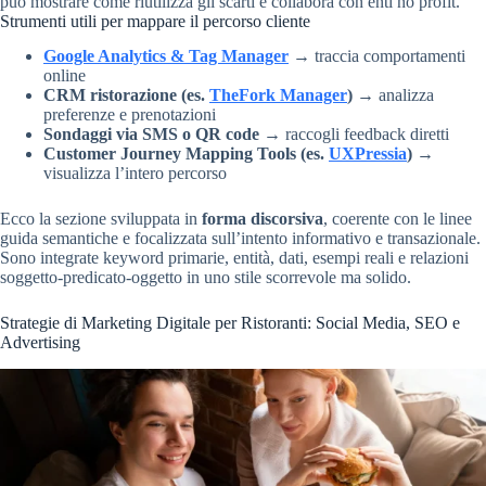
può mostrare come riutilizza gli scarti e collabora con enti no profit.
Strumenti utili per mappare il percorso cliente
Google Analytics & Tag Manager
→ traccia comportamenti
online
CRM ristorazione (es.
TheFork Manager
)
→ analizza
preferenze e prenotazioni
Sondaggi via SMS o QR code
→ raccogli feedback diretti
Customer Journey Mapping Tools (es.
UXPressia
)
→
visualizza l’intero percorso
Ecco la sezione sviluppata in
forma discorsiva
, coerente con le linee
guida semantiche e focalizzata sull’intento informativo e transazionale.
Sono integrate keyword primarie, entità, dati, esempi reali e relazioni
soggetto-predicato-oggetto in uno stile scorrevole ma solido.
Strategie di Marketing Digitale per Ristoranti: Social Media, SEO e
Advertising