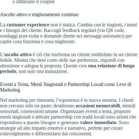
o utilizzano il coupon
Ascolto attivo e miglioramento continuo
La
customer experience
non è statica. Cambia con le stagioni, i trend
e i bisogni del cliente. Raccogli feedback regolari (via QR code,
sondaggi post-visita o domande dirette nei messaggi automatici) per
capire cosa funziona e cosa migliorare.
L’
ascolto attivo
è ciò che trasforma un cliente soddisfatto in un cliente
fedele. Mostra che tieni conto delle sue preferenze, rispondi con
attenzione e adegua la proposta. Questo crea
una relazione di lungo
periodo
, non solo una transazione.
Eventi a Tema, Menù Stagionali e Partnership Locali come Leve di
Marketing
Nel marketing per ristoranti, l’esperienza è la nuova moneta. I clienti
non cercano solo un pasto: desiderano
occasioni memorabili
, stimoli
sensoriali, connessioni umane. Organizzare eventi a tema, proporre
menù stagionali e attivare partnership con realtà locali sono azioni che
rispondono a questo bisogno e generano
valore immediato
. Sono
strategie ad alto impatto emotivo e narrativo, perfette per creare
coinvolgimento e differenziarsi dai concorrenti.