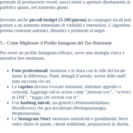
permette di promuovere eventi, nuovi menù o aperture direttamente al
pubblico giusto, nel momento giusto.
Investire anche
piccoli budget (5-10€/giorno)
in campagne locali può
portare a un aumento immediato di visibilità e interazioni. L’algoritmo
premia contenuti autentici, dinamici e pertinenti al target.
5 – Come Migliorare il Profilo Instagram del Tuo Ristorante
Per avere un profilo Instagram efficace, serve una strategia visiva e
narrativa ben strutturata.
Foto professionali
, luminose e in linea con lo stile del locale
fanno la differenza. Piatti, dettagli d’arredo, sorrisi dello staff:
tutto racconta chi sei.
Le
caption
devono evocare emozioni, stimolare appetito o
curiosità. Aggiungi call to action come
“prenota ora”
,
“scrivici
in DM”
,
“tagga chi verresti con te”
.
Usa
hashtag mirati
, sia generici (#ristoranteitaliano,
#foodlovers) che geo-localizzati (#bolognamangia,
#trattoriaroma).
Le
Instagram Story
mostrano autenticità e quotidianità: brevi
video dietro le quinte, clienti soddisfatti, preparazioni in diretta.