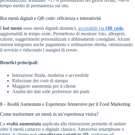
personalizzati. Risultato: +27% prenotazioni nei giorni feriali, +40%
tempo medio di permanenza sul sito.
Bot menù digitali e QR code: efficienza e interattività
I
bot menù
sono menù digitali dinamici,
accessibili via
QR code
,
aggiornabili in tempo reale. Permettono di mostrare foto, allergeni,
calorie, suggerimenti personalizzati e abbinamenti consigliati. Alcuni
sistemi integrano anche pagamento e ordinazione diretta, ottimizzando
il servizio e riducendo i margini di errore.
Benefici principali
:
Interazione fluida, moderna e accessibile
Riduzione dei costi di stampa
Maggiore autonomia per il cliente
Analisi dei dati sulle preferenze dei piatti
8 – Realtà Aumentata e Esperienze Immersive per il Food Marketing
Come trasformare un menù in un’esperienza visiva?
La
realtà aumentata
applicata alla ristorazione permette di andare
oltre il menù cartaceo o digitale classico. Attraverso smartphone o
tablet, il cliente può
visualizzare i piatti in 3D
, esplorare gli