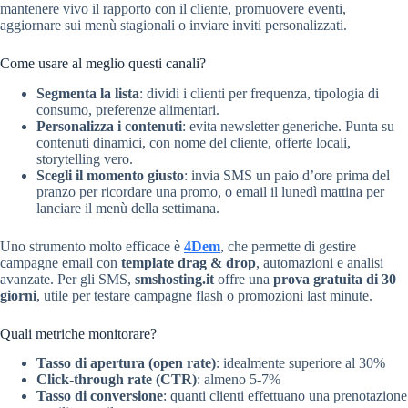
mantenere vivo il rapporto con il cliente, promuovere eventi,
aggiornare sui menù stagionali o inviare inviti personalizzati.
Come usare al meglio questi canali?
Segmenta la lista
: dividi i clienti per frequenza, tipologia di
consumo, preferenze alimentari.
Personalizza i contenuti
: evita newsletter generiche. Punta su
contenuti dinamici, con nome del cliente, offerte locali,
storytelling vero.
Scegli il momento giusto
: invia SMS un paio d’ore prima del
pranzo per ricordare una promo, o email il lunedì mattina per
lanciare il menù della settimana.
Uno strumento molto efficace è
4Dem
, che permette di gestire
campagne email con
template drag & drop
, automazioni e analisi
avanzate. Per gli SMS,
smshosting.it
offre una
prova gratuita di 30
giorni
, utile per testare campagne flash o promozioni last minute.
Quali metriche monitorare?
Tasso di apertura (open rate)
: idealmente superiore al 30%
Click-through rate (CTR)
: almeno 5-7%
Tasso di conversione
: quanti clienti effettuano una prenotazione