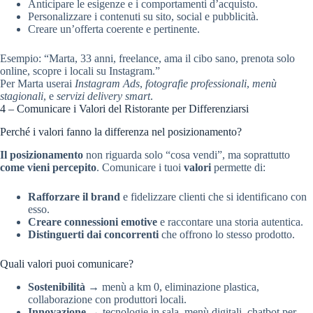
Anticipare le esigenze e i comportamenti d’acquisto.
Personalizzare i contenuti su sito, social e pubblicità.
Creare un’offerta coerente e pertinente.
Esempio: “Marta, 33 anni, freelance, ama il cibo sano, prenota solo
online, scopre i locali su Instagram.”
Per Marta userai
Instagram Ads
,
fotografie professionali
,
menù
stagionali
, e
servizi delivery smart
.
4 – Comunicare i Valori del Ristorante per Differenziarsi
Perché i valori fanno la differenza nel posizionamento?
Il posizionamento
non riguarda solo “cosa vendi”, ma soprattutto
come vieni percepito
. Comunicare i tuoi
valori
permette di:
Rafforzare il brand
e fidelizzare clienti che si identificano con
esso.
Creare connessioni emotive
e raccontare una storia autentica.
Distinguerti dai concorrenti
che offrono lo stesso prodotto.
Quali valori puoi comunicare?
Sostenibilità
→ menù a km 0, eliminazione plastica,
collaborazione con produttori locali.
Innovazione
→ tecnologie in sala, menù digitali, chatbot per