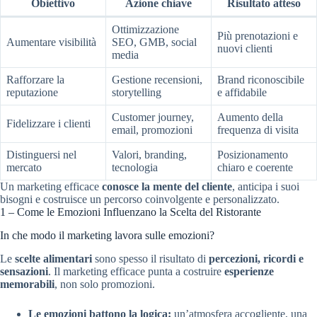
Obiettivo
Azione chiave
Risultato atteso
Ottimizzazione
Più prenotazioni e
Aumentare visibilità
SEO, GMB, social
nuovi clienti
media
Rafforzare la
Gestione recensioni,
Brand riconoscibile
reputazione
storytelling
e affidabile
Customer journey,
Aumento della
Fidelizzare i clienti
email, promozioni
frequenza di visita
Distinguersi nel
Valori, branding,
Posizionamento
mercato
tecnologia
chiaro e coerente
Un marketing efficace
conosce la mente del cliente
, anticipa i suoi
bisogni e costruisce un percorso coinvolgente e personalizzato.
1 – Come le Emozioni Influenzano la Scelta del Ristorante
In che modo il marketing lavora sulle emozioni?
Le
scelte alimentari
sono spesso il risultato di
percezioni, ricordi e
sensazioni
. Il marketing efficace punta a costruire
esperienze
memorabili
, non solo promozioni.
Le emozioni battono la logica:
un’atmosfera accogliente, una