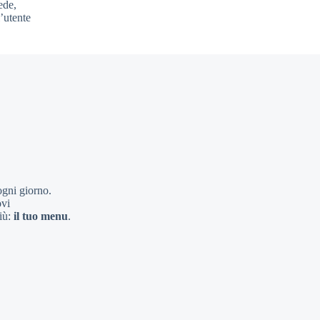
ede,
’utente
ogni giorno.
ovi
più:
il tuo menu
.