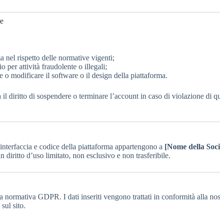
te
ma nel rispetto delle normative vigenti;
io per attività fraudolente o illegali;
e o modificare il software o il design della piattaforma.
iritto di sospendere o terminare l’account in caso di violazione di qu
o, interfaccia e codice della piattaforma appartengono a
[Nome della Soci
n diritto d’uso limitato, non esclusivo e non trasferibile.
rmativa GDPR. I dati inseriti vengono trattati in conformità alla nos
sul sito.