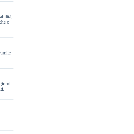
bilità,
che o
ramite
giorni
ti.