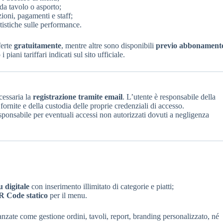
 da tavolo o asporto;
zioni, pagamenti e staff;
atistiche sulle performance.
ferte
gratuitamente
, mentre altre sono disponibili
previo abbonament
i piani tariffari indicati sul sito ufficiale.
ecessaria la
registrazione tramite email
. L’utente è responsabile della
fornite e della custodia delle proprie credenziali di accesso.
abile per eventuali accessi non autorizzati dovuti a negligenza
 digitale
con inserimento illimitato di categorie e piatti;
R Code statico
per il menu.
nzate come gestione ordini, tavoli, report, branding personalizzato, né