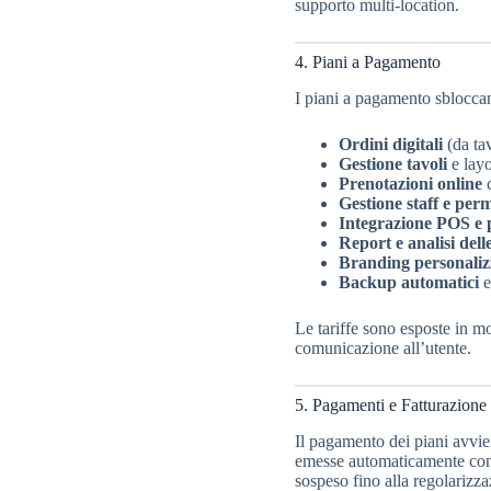
supporto multi-location.
4. Piani a Pagamento
I piani a pagamento sbloccano
Ordini digitali
(da tav
Gestione tavoli
e layo
Prenotazioni online
c
Gestione staff e perm
Integrazione POS e p
Report e analisi del
Branding personaliz
Backup automatici
e
Le tariffe sono esposte in mo
comunicazione all’utente.
5. Pagamenti e Fatturazione
Il pagamento dei piani avvien
emesse automaticamente con 
sospeso fino alla regolarizza