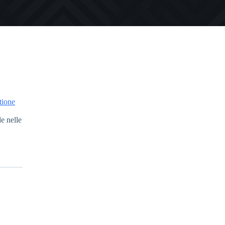
tione
e nelle