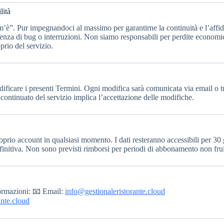
lità
om’è”. Pur impegnandoci al massimo per garantirne la continuità e l’affida
enza di bug o interruzioni. Non siamo responsabili per perdite economi
prio del servizio.
odificare i presenti Termini. Ogni modifica sarà comunicata via email o t
continuato del servizio implica l’accettazione delle modifiche.
roprio account in qualsiasi momento. I dati resteranno accessibili per 30 
finitiva. Non sono previsti rimborsi per periodi di abbonamento non frui
formazioni: 📧 Email:
info@gestionaleristorante.cloud
ante.cloud