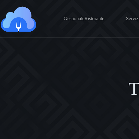
Salta
al
contenuto
GestionaleRistorante
Serviz
T