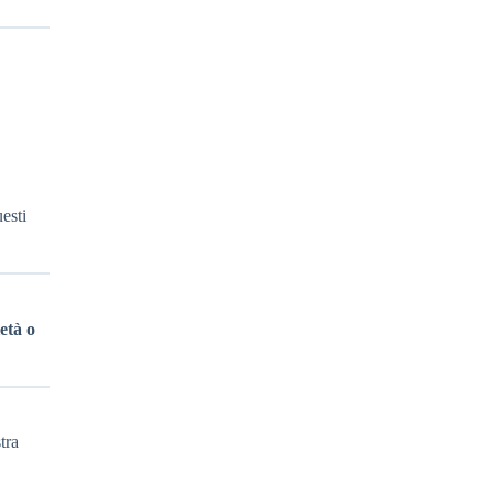
esti
età o
tra