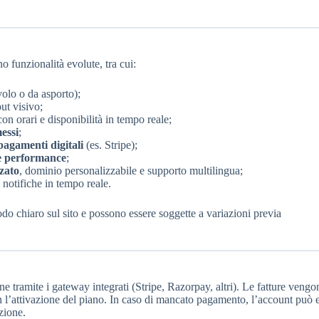
 funzionalità evolute, tra cui:
olo o da asporto);
ut visivo;
on orari e disponibilità in tempo reale;
essi
;
agamenti digitali
(es. Stripe);
le performance
;
zato
, dominio personalizzabile e supporto multilingua;
 notifiche in tempo reale.
do chiaro sul sito e possono essere soggette a variazioni previa
e tramite i gateway integrati (Stripe, Razorpay, altri). Le fatture vengo
l’attivazione del piano. In caso di mancato pagamento, l’account può 
zione.