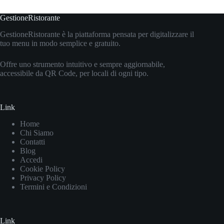
GestioneRistorante
GestioneRistorante è la piattaforma pensata per digitalizzare il
tuo menu in modo semplice e gratuito.
Offre uno strumento intuitivo e sempre aggiornabile,
accessibile da QR Code, per locali di ogni tipo.
Link
Home
Chi Siamo
Contatti
Blog
Accedi
Cookie Policy
Privacy Policy
Termini e Condizioni
Link