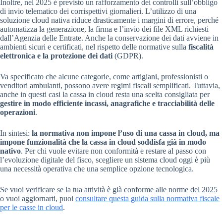
Inoltre, nel 2025 è previsto un rafforzamento dei controlli sull’obbligo
di invio telematico dei corrispettivi giornalieri. L’utilizzo di una
soluzione cloud nativa riduce drasticamente i margini di errore, perché
automatizza la generazione, la firma e l’invio dei file XML richiesti
dall’Agenzia delle Entrate. Anche la conservazione dei dati avviene in
ambienti sicuri e certificati, nel rispetto delle normative sulla
fiscalità
elettronica e la protezione dei dati
(GDPR).
Va specificato che alcune categorie, come artigiani, professionisti o
venditori ambulanti, possono avere regimi fiscali semplificati. Tuttavia,
anche in questi casi la cassa in cloud resta una scelta consigliata per
gestire in modo efficiente incassi, anagrafiche e tracciabilità delle
operazioni
.
In sintesi:
la normativa non impone l’uso di una cassa in cloud, ma
impone funzionalità che la cassa in cloud soddisfa già in modo
nativo
. Per chi vuole evitare non conformità e restare al passo con
l’evoluzione digitale del fisco, scegliere un sistema cloud oggi è più
una necessità operativa che una semplice opzione tecnologica.
Se vuoi verificare se la tua attività è già conforme alle norme del 2025
o vuoi aggiornarti, puoi
consultare questa guida sulla normativa fiscale
per le casse in cloud
.