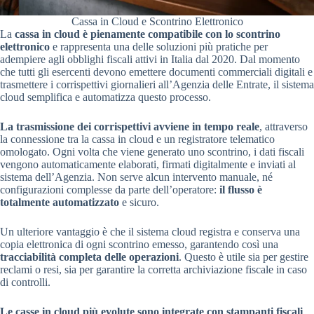
Cassa in Cloud e Scontrino Elettronico
La
cassa in cloud è pienamente compatibile con lo scontrino
elettronico
e rappresenta una delle soluzioni più pratiche per
adempiere agli obblighi fiscali attivi in Italia dal 2020. Dal momento
che tutti gli esercenti devono emettere documenti commerciali digitali e
trasmettere i corrispettivi giornalieri all’Agenzia delle Entrate, il sistema
cloud semplifica e automatizza questo processo.
La trasmissione dei corrispettivi avviene in tempo reale
, attraverso
la connessione tra la cassa in cloud e un registratore telematico
omologato. Ogni volta che viene generato uno scontrino, i dati fiscali
vengono automaticamente elaborati, firmati digitalmente e inviati al
sistema dell’Agenzia. Non serve alcun intervento manuale, né
configurazioni complesse da parte dell’operatore:
il flusso è
totalmente automatizzato
e sicuro.
Un ulteriore vantaggio è che il sistema cloud registra e conserva una
copia elettronica di ogni scontrino emesso, garantendo così una
tracciabilità completa delle operazioni
. Questo è utile sia per gestire
reclami o resi, sia per garantire la corretta archiviazione fiscale in caso
di controlli.
Le casse in cloud più evolute sono integrate con stampanti fiscali