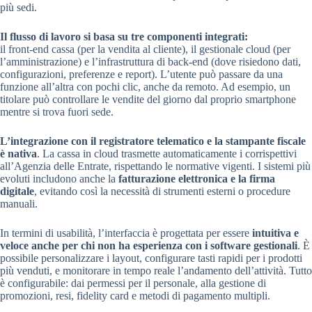
più sedi.
Il flusso di lavoro si basa su tre componenti integrati:
il front-end cassa (per la vendita al cliente), il gestionale cloud (per
l’amministrazione) e l’infrastruttura di back-end (dove risiedono dati,
configurazioni, preferenze e report). L’utente può passare da una
funzione all’altra con pochi clic, anche da remoto. Ad esempio, un
titolare può controllare le vendite del giorno dal proprio smartphone
mentre si trova fuori sede.
L’integrazione con il registratore telematico e la stampante fiscale
è nativa
. La cassa in cloud trasmette automaticamente i corrispettivi
all’Agenzia delle Entrate, rispettando le normative vigenti. I sistemi più
evoluti includono anche la
fatturazione elettronica e la firma
digitale
, evitando così la necessità di strumenti esterni o procedure
manuali.
In termini di usabilità, l’interfaccia è progettata per essere
intuitiva e
veloce anche per chi non ha esperienza con i software gestionali
. È
possibile personalizzare i layout, configurare tasti rapidi per i prodotti
più venduti, e monitorare in tempo reale l’andamento dell’attività. Tutto
è configurabile: dai permessi per il personale, alla gestione di
promozioni, resi, fidelity card e metodi di pagamento multipli.