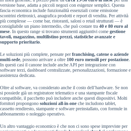
versione base, adatta a piccoli negozi con esigenze semplici. Questa
fascia economica include funzionalità essenziali come emissione
scontrini elettronici, anagrafica prodotti e report di vendita. Per attività
più complesse — come bar, ristoranti, saloni o retail strutturati — è
consigliabile un piano intermedio, che può costare tra
40 e 80 euro al
mese
. In questo range si trovano strumenti aggiuntivi come
gestione
tavoli, magazzino, multilistino prezzi, statistiche avanzate e
supporto prioritario
.
Le soluzioni più complete, pensate per
franchising, catene o aziende
multi-sede
, possono arrivare a oltre
100 euro mensili per postazione
.
In questi casi il canone include anche API per integrazione con
software terzi, dashboard centralizzate, personalizzazioni, formazione e
assistenza dedicata.
Oltre al software, va considerato anche il costo dell’hardware. Se non
si possiede già un registratore telematico e una stampante fiscale
compatibile, il pacchetto può includere anche questi dispositivi. Molti
fornitori propongono
soluzioni all-in-one
che includono tablet,
cassetto rendiresto, stampante e software preinstallato, con formule in
abbonamento o noleggio operativo.
Un altro vantaggio economico è che non ci sono spese impreviste per