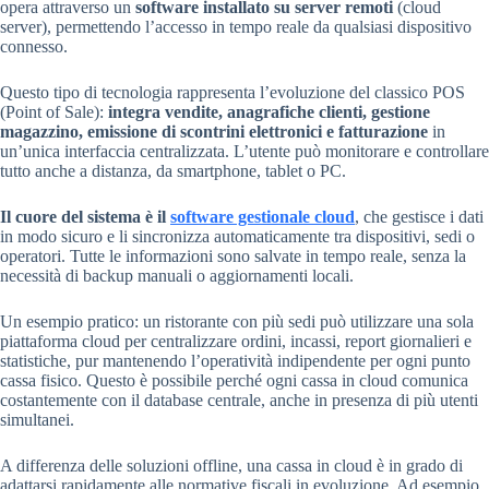
opera attraverso un
software installato su server remoti
(cloud
server), permettendo l’accesso in tempo reale da qualsiasi dispositivo
connesso.
Questo tipo di tecnologia rappresenta l’evoluzione del classico POS
(Point of Sale):
integra vendite, anagrafiche clienti, gestione
magazzino, emissione di scontrini elettronici e fatturazione
in
un’unica interfaccia centralizzata. L’utente può monitorare e controllare
tutto anche a distanza, da smartphone, tablet o PC.
Il cuore del sistema è il
software gestionale cloud
, che gestisce i dati
in modo sicuro e li sincronizza automaticamente tra dispositivi, sedi o
operatori. Tutte le informazioni sono salvate in tempo reale, senza la
necessità di backup manuali o aggiornamenti locali.
Un esempio pratico: un ristorante con più sedi può utilizzare una sola
piattaforma cloud per centralizzare ordini, incassi, report giornalieri e
statistiche, pur mantenendo l’operatività indipendente per ogni punto
cassa fisico. Questo è possibile perché ogni cassa in cloud comunica
costantemente con il database centrale, anche in presenza di più utenti
simultanei.
A differenza delle soluzioni offline, una cassa in cloud è in grado di
adattarsi rapidamente alle normative fiscali in evoluzione. Ad esempio,