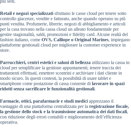
più sedi.
Retail e negozi specializzati
sfruttano le casse cloud per tenere sotto
controllo giacenze, vendite e fatturato, anche quando operano su più
punti vendita. Profumerie, librerie, negozi di abbigliamento e articoli
per la casa trovano nella cassa cloud un alleato fondamentale per
gestire stagionalità, saldi, promozioni e fidelity card. Alcune realtà del
fashion italiano, come
OVS, Calliope o Original Marines
, impiegano
piattaforme gestionali cloud per migliorare la customer experience in
store.
Parrucchieri, centri estetici e saloni di bellezza
utilizzano la cassa in
cloud per semplificare la gestione appuntamenti, tenere traccia dei
trattamenti effettuati, emettere scontrini e archiviare i dati cliente in
modo sicuro. In questi contesti, la possibilità di usare tablet e
smartphone come postazione di cassa consente di
lavorare in spazi
ridotti senza sacrificare le funzionalità gestionali
.
Farmacie, ottici, parafarmacie e studi medici
apprezzano il
vantaggio di una piattaforma centralizzata per la
registrazione fiscale,
la gestione dello stock e la trasmissione automatica dei dati fiscali
,
con riduzione degli errori contabili e miglioramento dell’efficienza
operativa.