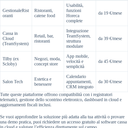
Usabilità,
GestionaleRist
Ristoranti,
funzioni
da 19 €/mese
oranti
catene food
Horeca
complete
Integrazione
Cassa in
Retail, bar,
TeamSystem,
Cloud
da 39 €/mese
ristoranti
struttura
(TeamSystem)
modulare
App mobile,
Tilby (ex
Negozi, moda,
velocità e
da 45 €/mese
Scloby)
concept store
semplicità
Calendario
Estetica e
Salon Tech
appuntamenti,
da 30 €/mese
benessere
CRM integrato
Tutte queste piattaforme offrono compatibilità con i registratori
telematici, gestione dello scontrino elettronico, dashboard in cloud e
aggiornamenti fiscali inclusi.
Se vuoi approfondire la soluzione più adatta alla tua attività o provare
una demo pratica, puoi richiedere un accesso gratuito al software cassa
in cloud e valutare l’efficienza direttamente sul campo.