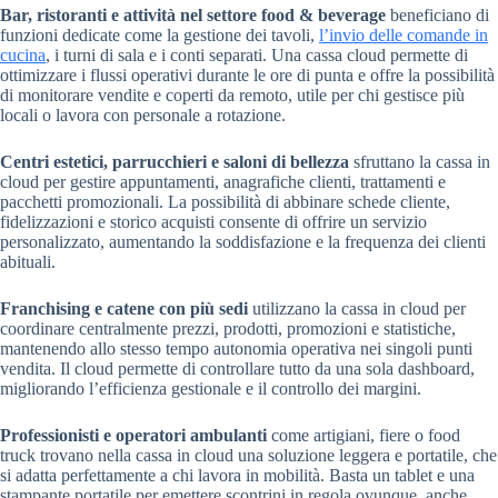
Bar, ristoranti e attività nel settore food & beverage
beneficiano di
funzioni dedicate come la gestione dei tavoli,
l’invio delle comande in
cucina
, i turni di sala e i conti separati. Una cassa cloud permette di
ottimizzare i flussi operativi durante le ore di punta e offre la possibilità
di monitorare vendite e coperti da remoto, utile per chi gestisce più
locali o lavora con personale a rotazione.
Centri estetici, parrucchieri e saloni di bellezza
sfruttano la cassa in
cloud per gestire appuntamenti, anagrafiche clienti, trattamenti e
pacchetti promozionali. La possibilità di abbinare schede cliente,
fidelizzazioni e storico acquisti consente di offrire un servizio
personalizzato, aumentando la soddisfazione e la frequenza dei clienti
abituali.
Franchising e catene con più sedi
utilizzano la cassa in cloud per
coordinare centralmente prezzi, prodotti, promozioni e statistiche,
mantenendo allo stesso tempo autonomia operativa nei singoli punti
vendita. Il cloud permette di controllare tutto da una sola dashboard,
migliorando l’efficienza gestionale e il controllo dei margini.
Professionisti e operatori ambulanti
come artigiani, fiere o food
truck trovano nella cassa in cloud una soluzione leggera e portatile, che
si adatta perfettamente a chi lavora in mobilità. Basta un tablet e una
stampante portatile per emettere scontrini in regola ovunque, anche