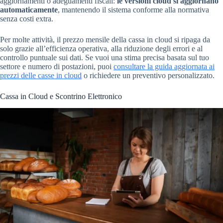
aggiornamenti o adeguamenti fiscali:
le versioni cloud si aggiornano
automaticamente
, mantenendo il sistema conforme alla normativa
senza costi extra.
Per molte attività, il prezzo mensile della cassa in cloud si ripaga da
solo grazie all’efficienza operativa, alla riduzione degli errori e al
controllo puntuale sui dati. Se vuoi una stima precisa basata sul tuo
settore e numero di postazioni, puoi
consultare la guida aggiornata ai
prezzi delle casse in cloud
o richiedere un preventivo personalizzato.
Cassa in Cloud e Scontrino Elettronico