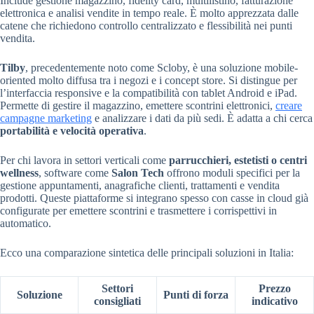
Include gestione magazzino, fidelity card, multilistino, fatturazione
elettronica e analisi vendite in tempo reale. È molto apprezzata dalle
catene che richiedono controllo centralizzato e flessibilità nei punti
vendita.
Tilby
, precedentemente noto come Scloby, è una soluzione mobile-
oriented molto diffusa tra i negozi e i concept store. Si distingue per
l’interfaccia responsive e la compatibilità con tablet Android e iPad.
Permette di gestire il magazzino, emettere scontrini elettronici,
creare
campagne marketing
e analizzare i dati da più sedi. È adatta a chi cerca
portabilità e velocità operativa
.
Per chi lavora in settori verticali come
parrucchieri, estetisti o centri
wellness
, software come
Salon Tech
offrono moduli specifici per la
gestione appuntamenti, anagrafiche clienti, trattamenti e vendita
prodotti. Queste piattaforme si integrano spesso con casse in cloud già
configurate per emettere scontrini e trasmettere i corrispettivi in
automatico.
Ecco una comparazione sintetica delle principali soluzioni in Italia:
Settori
Prezzo
Soluzione
Punti di forza
consigliati
indicativo