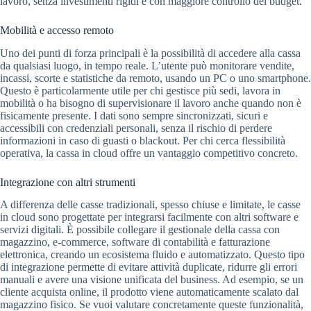
lavoro, senza investimenti rigidi e con maggiore controllo del budget.
Mobilità e accesso remoto
Uno dei punti di forza principali è la possibilità di accedere alla cassa
da qualsiasi luogo, in tempo reale. L’utente può monitorare vendite,
incassi, scorte e statistiche da remoto, usando un PC o uno smartphone.
Questo è particolarmente utile per chi gestisce più sedi, lavora in
mobilità o ha bisogno di supervisionare il lavoro anche quando non è
fisicamente presente. I dati sono sempre sincronizzati, sicuri e
accessibili con credenziali personali, senza il rischio di perdere
informazioni in caso di guasti o blackout. Per chi cerca flessibilità
operativa, la cassa in cloud offre un vantaggio competitivo concreto.
Integrazione con altri strumenti
A differenza delle casse tradizionali, spesso chiuse e limitate, le casse
in cloud sono progettate per integrarsi facilmente con altri software e
servizi digitali. È possibile collegare il gestionale della cassa con
magazzino, e-commerce, software di contabilità e fatturazione
elettronica, creando un ecosistema fluido e automatizzato. Questo tipo
di integrazione permette di evitare attività duplicate, ridurre gli errori
manuali e avere una visione unificata del business. Ad esempio, se un
cliente acquista online, il prodotto viene automaticamente scalato dal
magazzino fisico. Se vuoi valutare concretamente queste funzionalità,