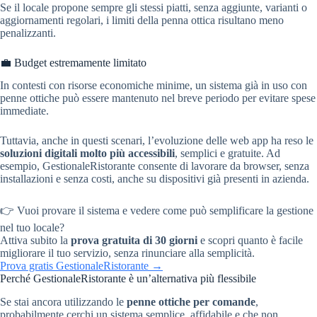
Se il locale propone sempre gli stessi piatti, senza aggiunte, varianti o
aggiornamenti regolari, i limiti della penna ottica risultano meno
penalizzanti.
💼 Budget estremamente limitato
In contesti con risorse economiche minime, un sistema già in uso con
penne ottiche può essere mantenuto nel breve periodo per evitare spese
immediate.
Tuttavia, anche in questi scenari, l’evoluzione delle web app ha reso le
soluzioni digitali molto più accessibili
, semplici e gratuite. Ad
esempio, GestionaleRistorante consente di lavorare da browser, senza
installazioni e senza costi, anche su dispositivi già presenti in azienda.
👉 Vuoi provare il sistema e vedere come può semplificare la gestione
nel tuo locale?
Attiva subito la
prova gratuita di 30 giorni
e scopri quanto è facile
migliorare il tuo servizio, senza rinunciare alla semplicità.
Prova gratis GestionaleRistorante →
Perché GestionaleRistorante è un’alternativa più flessibile
Se stai ancora utilizzando le
penne ottiche per comande
,
probabilmente cerchi un sistema semplice, affidabile e che non