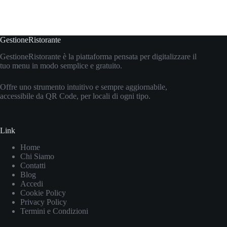
GestioneRistorante
GestioneRistorante è la piattaforma pensata per digitalizzare il
tuo menu in modo semplice e gratuito.
Offre uno strumento intuitivo e sempre aggiornabile,
accessibile da QR Code, per locali di ogni tipo.
Link
Home
Chi Siamo
Contatti
Blog
Accedi
Cookie Policy
Privacy Policy
Termini e Condizioni