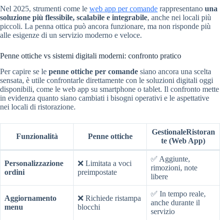
Nel 2025, strumenti come le
web app per comande
rappresentano
una
soluzione più flessibile, scalabile e integrabile
, anche nei locali più
piccoli. La penna ottica può ancora funzionare, ma non risponde più
alle esigenze di un servizio moderno e veloce.
Penne ottiche vs sistemi digitali moderni: confronto pratico
Per capire se le
penne ottiche per comande
siano ancora una scelta
sensata, è utile confrontarle direttamente con le soluzioni digitali oggi
disponibili, come le web app su smartphone o tablet. Il confronto mette
in evidenza quanto siano cambiati i bisogni operativi e le aspettative
nei locali di ristorazione.
GestionaleRistoran
Funzionalità
Penne ottiche
te (Web App)
✅ Aggiunte,
Personalizzazione
❌ Limitata a voci
rimozioni, note
ordini
preimpostate
libere
✅ In tempo reale,
Aggiornamento
❌ Richiede ristampa
anche durante il
menu
blocchi
servizio