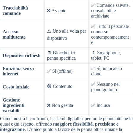
✅ Comande salvate,
Tracciabilità
❌ Assente
consultabili e
comande
archiviate
✅ Tutto il personale
⚠️ Uno alla volta per
Accesso
connesso
multiutente
contemporaneament
dispositivo
e
📄 Blocchetti +
📱 Smartphone,
Dispositivi richiesti
penna specifica
tablet, PC
Funziona senza
✅ Sì, in locale o
✅ Sì (offline)
internet
cloud
✅ Nessuno nel
🟢 Contenuto
Costo iniziale
piano gratuito
Gestione
ingredienti
❌ Non gestita
✅ Inclusa
variabili
Come mostra il confronto, i sistemi digitali superano le penne ottiche in
quasi ogni aspetto, offrendo
maggiore flessibilità, precisione e
integrazione
. L’unico punto a favore della penna ottica rimane la