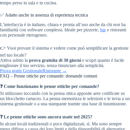
tempo perso in sala e in cucina.
✅ Adatto anche in assenza di esperienza tecnica
L’interfaccia è in italiano, chiara e pronta all’uso anche da chi non ha
familiarità con software complessi. Ideale per pizzerie,
bar
e ristoranti
con personale eterogeneo.
👉 Vuoi provare il sistema e vedere come può semplificare la gestione
nel tuo locale?
Attiva subito la
prova gratuita di 30 giorni
e scopri quanto è facile
migliorare il tuo servizio, senza rinunciare alla semplicità.
Prova gratis GestionaleRistorante →
FAQ – Penne ottiche per comande: domande comuni
❓ Come funzionano le penne ottiche per comande?
Si utilizzano toccando con la penna ottica apposite aree codificate su
un blocchetto cartaceo. La penna memorizza le selezioni e le invia a un
sistema gestionale o a una stampante tramite una base di trasmissione.
❓ Le penne ottiche sono ancora usate nel 2025?
In alcuni locali tradizionali o poco digitalizzati, sì. Ma sono sempre
meno diffuse a causa dei loro limiti e della disponibilità di alternative