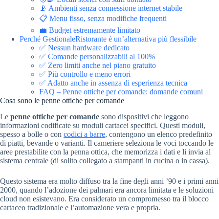
📡 Ambienti senza connessione internet stabile
📋 Menu fisso, senza modifiche frequenti
💼 Budget estremamente limitato
Perché GestionaleRistorante è un’alternativa più flessibile
✅ Nessun hardware dedicato
✅ Comande personalizzabili al 100%
✅ Zero limiti anche nel piano gratuito
✅ Più controllo e meno errori
✅ Adatto anche in assenza di esperienza tecnica
FAQ – Penne ottiche per comande: domande comuni
Cosa sono le penne ottiche per comande
Le
penne ottiche per comande
sono dispositivi che leggono
informazioni codificate su moduli cartacei specifici. Questi moduli,
spesso a bolle o con
codici a barre
, contengono un elenco predefinito
di piatti, bevande o varianti. Il cameriere seleziona le voci toccando le
aree prestabilite con la penna ottica, che memorizza i dati e li invia al
sistema centrale (di solito collegato a stampanti in cucina o in cassa).
Questo sistema era molto diffuso tra la fine degli anni ’90 e i primi anni
2000, quando l’adozione dei palmari era ancora limitata e le soluzioni
cloud non esistevano. Era considerato un compromesso tra il blocco
cartaceo tradizionale e l’automazione vera e propria.