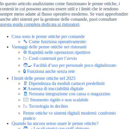
In questo articolo analizziamo come funzionano le penne ottiche, i
contesti in cui possono ancora essere utili e i limiti che le rendono
sempre meno adatte al flusso operativo moderno. Se vuoi approfondire
anche altri sistemi per la gestione delle comande, puoi consultare
questa guida completa dedicata ai ristoratori
.
Cosa sono le penne ottiche per comande
🔧 Come funziona operativamente:
Vantaggi delle penne ottiche nei ristoranti
⚙️ Rapidità nelle operazioni ripetitive
📉 Costi contenuti per l’avvio
🧑‍🍳 Facilità d’uso per personale poco digitalizzato
🔒 Funziona anche senza rete
I limiti delle penne ottiche nel 2025
📄 Dipendenza da moduli cartacei predefiniti
❌ Assenza di tracciabilità digitale
🧾 Nessuna integrazione con cassa o magazzino
🧍‍♂️ Strumento rigido e non scalabile
📉 Tecnologia in declino
Penne ottiche vs sistemi digitali moderni: confronto
pratico
Quando ha ancora senso usare le penne ottiche?
🧑‍🍳 Locali storici con staff abituato