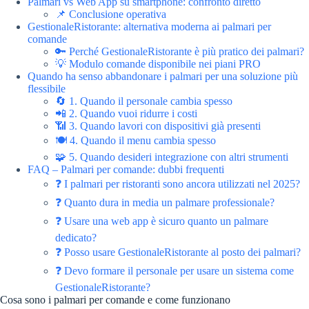
Palmari vs Web App su smartphone: confronto diretto
📌 Conclusione operativa
GestionaleRistorante: alternativa moderna ai palmari per
comande
🔑 Perché GestionaleRistorante è più pratico dei palmari?
💡 Modulo comande disponibile nei piani PRO
Quando ha senso abbandonare i palmari per una soluzione più
flessibile
🔄 1. Quando il personale cambia spesso
📲 2. Quando vuoi ridurre i costi
📶 3. Quando lavori con dispositivi già presenti
🍽️ 4. Quando il menu cambia spesso
🧩 5. Quando desideri integrazione con altri strumenti
FAQ – Palmari per comande: dubbi frequenti
❓ I palmari per ristoranti sono ancora utilizzati nel 2025?
❓ Quanto dura in media un palmare professionale?
❓ Usare una web app è sicuro quanto un palmare
dedicato?
❓ Posso usare GestionaleRistorante al posto dei palmari?
❓ Devo formare il personale per usare un sistema come
GestionaleRistorante?
Cosa sono i palmari per comande e come funzionano