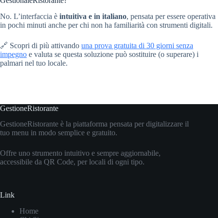
GestionaleRistorante?
No. L’interfaccia è
intuitiva e in italiano
, pensata per essere operativa
in pochi minuti anche per chi non ha familiarità con strumenti digitali.
🔗 Scopri di più attivando
una prova gratuita di 30 giorni senza
impegno
e valuta se questa soluzione può sostituire (o superare) i
palmari nel tuo locale.
GestioneRistorante
GestioneRistorante è la piattaforma pensata per digitalizzare il
tuo menu in modo semplice e gratuito.
Offre uno strumento intuitivo e sempre aggiornabile,
accessibile da QR Code, per locali di ogni tipo.
Link
Home