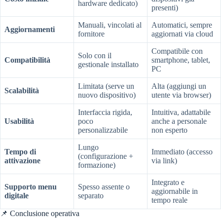
hardware dedicato)
presenti)
Manuali, vincolati al
Automatici, sempre
Aggiornamenti
fornitore
aggiornati via cloud
Compatibile con
Solo con il
Compatibilità
smartphone, tablet,
gestionale installato
PC
Limitata (serve un
Alta (aggiungi un
Scalabilità
nuovo dispositivo)
utente via browser)
Interfaccia rigida,
Intuitiva, adattabile
Usabilità
poco
anche a personale
personalizzabile
non esperto
Lungo
Tempo di
Immediato (accesso
(configurazione +
attivazione
via link)
formazione)
Integrato e
Supporto menu
Spesso assente o
aggiornabile in
digitale
separato
tempo reale
📌 Conclusione operativa