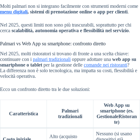
Molti palmari non si integrano facilmente con strumenti moderni come
menu digitali
, sistemi di prenotazione online o app per clienti
.
Nel 2025, questi limiti non sono più trascurabili, soprattutto per chi
cerca
scalabilità, autonomia operativa e flessibilità nel servizio
.
Palmari vs Web App su smartphone: confronto diretto
Nel 2025, molti ristoratori si trovano di fronte a una scelta chiave:
continuare con i
palmari tradizionali
oppure adottare una
web app su
smartphone o tablet
per la gestione delle
comande nei ristoranti
?
La differenza non è solo tecnologica, ma impatta su costi, flessibilità e
velocità operativa.
Ecco un confronto diretto tra le due soluzioni:
Web App su
Palmari
smartphone (es.
Caratteristica
tradizionali
GestionaleRistoran
te)
Nessuno (si usano
Alto (acquisto
Costo iniziale
dispositivi già