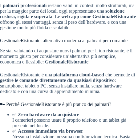
I
palmari professionali
restano validi in contesti molto strutturati, ma
per la maggior parte dei locali oggi rappresentano una
soluzione
costosa, rigida e superata
. Le
web app come GestionaleRistorante
offrono gli stessi vantaggi, senza il peso dell’hardware, e con una
gestione molto più fluida e scalabile.
GestionaleRistorante: alternativa moderna ai palmari per comande
Se stai valutando di acquistare nuovi palmari per il tuo ristorante, è il
momento giusto per considerare un’alternativa più semplice,
economica e flessibile:
GestionaleRistorante
.
GestionaleRistorante è una
piattaforma cloud-based
che permette di
gestire le comande direttamente da qualsiasi dispositivo
:
smartphone, tablet o PC, senza installare nulla, senza hardware
dedicato e con una curva di apprendimento minima.
🔑 Perché GestionaleRistorante è più pratico dei palmari?
✅
Zero hardware da acquistare
I camerieri possono usare il proprio telefono o un tablet già
presente nel locale.
✅
Accesso immediato via browser
Nessuna installazione, nessuna configurazione tecnica. Basta