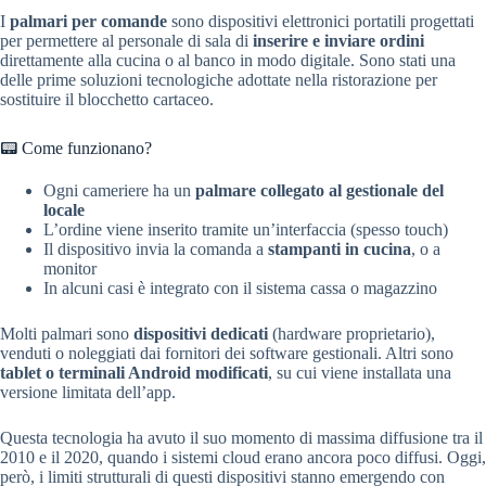
I
palmari per comande
sono dispositivi elettronici portatili progettati
per permettere al personale di sala di
inserire e inviare ordini
direttamente alla cucina o al banco in modo digitale. Sono stati una
delle prime soluzioni tecnologiche adottate nella ristorazione per
sostituire il blocchetto cartaceo.
📟 Come funzionano?
Ogni cameriere ha un
palmare collegato al gestionale del
locale
L’ordine viene inserito tramite un’interfaccia (spesso touch)
Il dispositivo invia la comanda a
stampanti in cucina
, o a
monitor
In alcuni casi è integrato con il sistema cassa o magazzino
Molti palmari sono
dispositivi dedicati
(hardware proprietario),
venduti o noleggiati dai fornitori dei software gestionali. Altri sono
tablet o terminali Android modificati
, su cui viene installata una
versione limitata dell’app.
Questa tecnologia ha avuto il suo momento di massima diffusione tra il
2010 e il 2020, quando i sistemi cloud erano ancora poco diffusi. Oggi,
però, i limiti strutturali di questi dispositivi stanno emergendo con