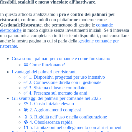
flessibili, scalabili e meno vincolate all’hardware
.
In questo articolo analizziamo i
pro e contro dei palmari per
ristoranti
, confrontandoli con piattaforme moderne come
GestionaleRistorante
, che permettono di gestire le
comande
elettroniche
in modo digitale senza investimenti iniziali. Se ti interessa
una panoramica completa su tutti i sistemi disponibili, puoi consultare
anche la nostra pagina in cui si parla della
gestione comande per
ristorante
.
Cosa sono i palmari per comande e come funzionano
📟 Come funzionano?
I vantaggi dei palmari per ristoranti
✅ 1. Dispositivi progettati per uso intensivo
✅ 2. Connessione diretta con il gestionale
✅ 3. Sistema chiuso e controllato
✅ 4. Presenza sul mercato da anni
Gli svantaggi dei palmari per comande nel 2025
💸 1. Costo iniziale elevato
🛠️ 2. Aggiornamenti complessi
📱 3. Rigidità nell’uso e nella configurazione
🔁 4. Obsolescenza rapida
🔌 5. Limitazioni nel collegamento con altri strumenti