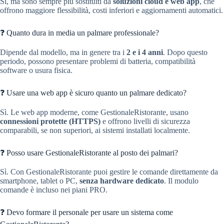
Sì, ma sono sempre più sostituiti da
soluzioni cloud e web app
, che
offrono maggiore flessibilità, costi inferiori e aggiornamenti automatici.
❓ Quanto dura in media un palmare professionale?
Dipende dal modello, ma in genere tra i
2 e i 4 anni
. Dopo questo
periodo, possono presentare problemi di batteria, compatibilità
software o usura fisica.
❓ Usare una web app è sicuro quanto un palmare dedicato?
Sì. Le web app moderne, come GestionaleRistorante, usano
connessioni protette (HTTPS)
e offrono livelli di sicurezza
comparabili, se non superiori, ai sistemi installati localmente.
❓ Posso usare GestionaleRistorante al posto dei palmari?
Sì. Con GestionaleRistorante puoi gestire le comande direttamente da
smartphone, tablet o PC,
senza hardware dedicato
. Il modulo
comande è incluso nei piani PRO.
❓ Devo formare il personale per usare un sistema come