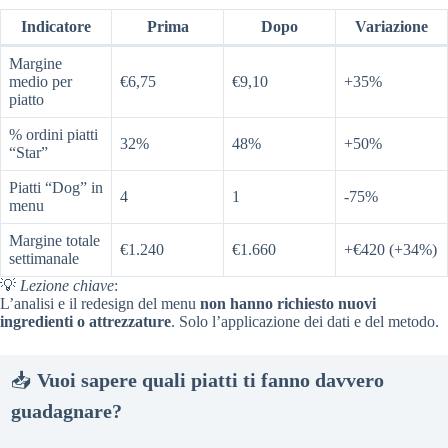
Indicatore
Prima
Dopo
Variazione
Margine
medio per
€6,75
€9,10
+35%
piatto
% ordini piatti
32%
48%
+50%
“Star”
Piatti “Dog” in
4
1
-75%
menu
Margine totale
€1.240
€1.660
+€420 (+34%)
settimanale
💡
Lezione chiave
:
L’analisi e il redesign del menu
non hanno richiesto nuovi
ingredienti o attrezzature
. Solo l’applicazione dei dati e del metodo.
📥
Vuoi sapere quali piatti ti fanno davvero
guadagnare?