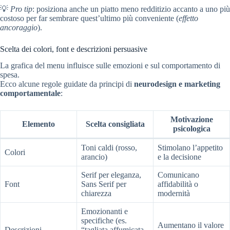
💡
Pro tip
: posiziona anche un piatto meno redditizio accanto a uno più
costoso per far sembrare quest’ultimo più conveniente (
effetto
ancoraggio
).
Scelta dei colori, font e descrizioni persuasive
La grafica del menu influisce sulle emozioni e sul comportamento di
spesa.
Ecco alcune regole guidate da principi di
neurodesign e marketing
comportamentale
:
Motivazione
Elemento
Scelta consigliata
psicologica
Toni caldi (rosso,
Stimolano l’appetito
Colori
arancio)
e la decisione
Serif per eleganza,
Comunicano
Font
Sans Serif per
affidabilità o
chiarezza
modernità
Emozionanti e
specifiche (es.
Aumentano il valore
Descrizioni
“tagliata affumicata