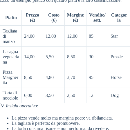
Ecco un esempio pratico con quattro piatti e la loro classificazione:
Prezzo
Costo
Margine
Vendite/
Categor
Piatto
(€)
(€)
(€)
sett.
ia
Tagliata
di
24,00
12,00
12,00
85
Star
manzo
Lasagna
vegetaria
14,00
5,50
8,50
30
Puzzle
na
Pizza
Margher
8,50
4,80
3,70
95
Horse
ita
Torta di
6,00
3,50
2,50
12
Dog
nocciole
💡
Insight operativo
:
La pizza vende molto ma margina poco: va ribilanciata.
La tagliata è perfetta: da promuovere.
La torta consuma risorse e non performa: da rivedere.