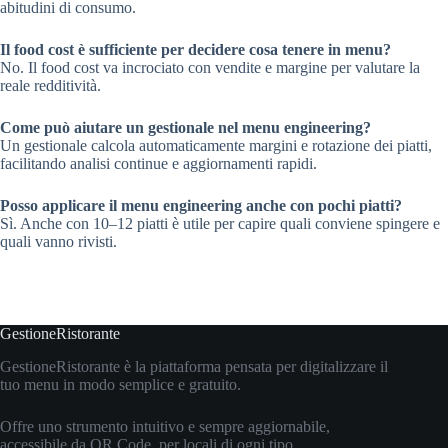
abitudini di consumo.
Il food cost è sufficiente per decidere cosa tenere in menu?
No. Il food cost va incrociato con vendite e margine per valutare la
reale redditività.
Come può aiutare un gestionale nel menu engineering?
Un gestionale calcola automaticamente margini e rotazione dei piatti,
facilitando analisi continue e aggiornamenti rapidi.
Posso applicare il menu engineering anche con pochi piatti?
Sì. Anche con 10–12 piatti è utile per capire quali conviene spingere e
quali vanno rivisti.
GestioneRistorante
GestioneRistorante è la piattaforma pensata per digitalizzare il
tuo menu in modo semplice e gratuito.
Offre uno strumento intuitivo e sempre aggiornabile,
accessibile da QR Code, per locali di ogni tipo.