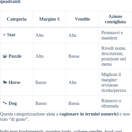
quadranti
:
Azione
Categoria
Margine €
Vendite
consigliata
Promuovi e
⭐
Star
Alto
Alta
mantieni
Rivedi nome,
descrizione,
🧩
Puzzle
Alto
Bassa
posizione nel
menu
Migliora il
margine:
🐎
Horse
Basso
Alta
revisione
ricetta/prezzo
Rimuovi o
🐾
Dog
Basso
Bassa
riformula
Questa categorizzazione aiuta a
ragionare in termini numerici
e non
solo “di gusto”.
Indicatori fondamentali: margine lordo, volume vendite, food cost