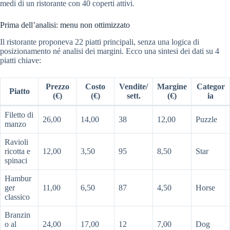
medi di un ristorante con 40 coperti attivi.
Prima dell’analisi: menu non ottimizzato
Il ristorante proponeva 22 piatti principali, senza una logica di
posizionamento né analisi dei margini. Ecco una sintesi dei dati su 4
piatti chiave:
Prezzo
Costo
Vendite/
Margine
Categor
Piatto
(€)
(€)
sett.
(€)
ia
Filetto di
26,00
14,00
38
12,00
Puzzle
manzo
Ravioli
ricotta e
12,00
3,50
95
8,50
Star
spinaci
Hambur
ger
11,00
6,50
87
4,50
Horse
classico
Branzin
o al
24,00
17,00
12
7,00
Dog