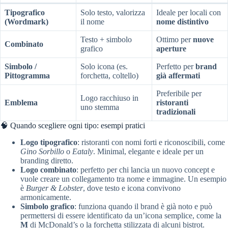
Tipografico
Solo testo, valorizza
Ideale per locali con
(Wordmark)
il nome
nome distintivo
Testo + simbolo
Ottimo per
nuove
Combinato
grafico
aperture
Simbolo /
Solo icona (es.
Perfetto per
brand
Pittogramma
forchetta, coltello)
già affermati
Preferibile per
Logo racchiuso in
Emblema
ristoranti
uno stemma
tradizionali
🧠 Quando scegliere ogni tipo: esempi pratici
Logo tipografico
: ristoranti con nomi forti e riconoscibili, come
Gino Sorbillo
o
Eataly
. Minimal, elegante e ideale per un
branding diretto.
Logo combinato
: perfetto per chi lancia un nuovo concept e
vuole creare un collegamento tra nome e immagine. Un esempio
è
Burger & Lobster
, dove testo e icona convivono
armonicamente.
Simbolo grafico
: funziona quando il brand è già noto e può
permettersi di essere identificato da un’icona semplice, come la
M
di McDonald’s o la forchetta stilizzata di alcuni bistrot.