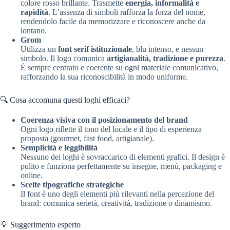
colore rosso brillante. Trasmette
energia, informalità e
rapidità
. L’assenza di simboli rafforza la forza del nome,
rendendolo facile da memorizzare e riconoscere anche da
lontano.
Grom
Utilizza un
font serif istituzionale
, blu intenso, e nessun
simbolo. Il logo comunica
artigianalità, tradizione e purezza
.
È sempre centrato e coerente su ogni materiale comunicativo,
rafforzando la sua riconoscibilità in modo uniforme.
🔍 Cosa accomuna questi loghi efficaci?
Coerenza visiva con il posizionamento del brand
Ogni logo riflette il tono del locale e il tipo di esperienza
proposta (gourmet, fast food, artigianale).
Semplicità e leggibilità
Nessuno dei loghi è sovraccarico di elementi grafici. Il design è
pulito e funziona perfettamente su insegne, menù, packaging e
online.
Scelte tipografiche strategiche
Il font è uno degli elementi più rilevanti nella percezione del
brand: comunica serietà, creatività, tradizione o dinamismo.
💡 Suggerimento esperto