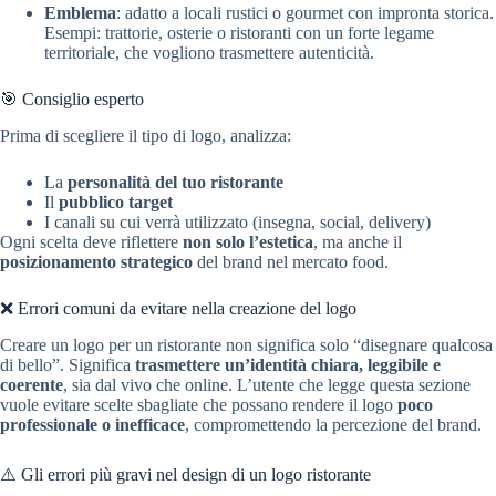
Emblema
: adatto a locali rustici o gourmet con impronta storica.
Esempi: trattorie, osterie o ristoranti con un forte legame
territoriale, che vogliono trasmettere autenticità.
🎯 Consiglio esperto
Prima di scegliere il tipo di logo, analizza:
La
personalità del tuo ristorante
Il
pubblico target
I canali su cui verrà utilizzato (insegna, social, delivery)
Ogni scelta deve riflettere
non solo l’estetica
, ma anche il
posizionamento strategico
del brand nel mercato food.
❌ Errori comuni da evitare nella creazione del logo
Creare un logo per un ristorante non significa solo “disegnare qualcosa
di bello”. Significa
trasmettere un’identità chiara, leggibile e
coerente
, sia dal vivo che online. L’utente che legge questa sezione
vuole evitare scelte sbagliate che possano rendere il logo
poco
professionale o inefficace
, compromettendo la percezione del brand.
⚠️ Gli errori più gravi nel design di un logo ristorante