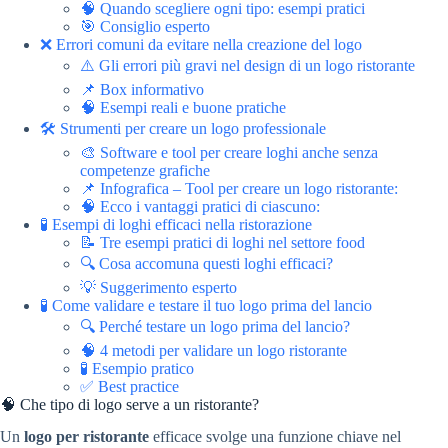
🧠 Quando scegliere ogni tipo: esempi pratici
🎯 Consiglio esperto
❌ Errori comuni da evitare nella creazione del logo
⚠️ Gli errori più gravi nel design di un logo ristorante
📌 Box informativo
🧠 Esempi reali e buone pratiche
🛠️ Strumenti per creare un logo professionale
🎨 Software e tool per creare loghi anche senza
competenze grafiche
📌 Infografica – Tool per creare un logo ristorante:
🧠 Ecco i vantaggi pratici di ciascuno:
🧪 Esempi di loghi efficaci nella ristorazione
📝 Tre esempi pratici di loghi nel settore food
🔍 Cosa accomuna questi loghi efficaci?
💡 Suggerimento esperto
🧪 Come validare e testare il tuo logo prima del lancio
🔍 Perché testare un logo prima del lancio?
🧠 4 metodi per validare un logo ristorante
🧪 Esempio pratico
✅ Best practice
🧠 Che tipo di logo serve a un ristorante?
Un
logo per ristorante
efficace svolge una funzione chiave nel