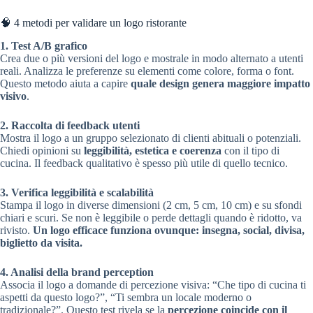
🧠 4 metodi per validare un logo ristorante
1. Test A/B grafico
Crea due o più versioni del logo e mostrale in modo alternato a utenti
reali. Analizza le preferenze su elementi come colore, forma o font.
Questo metodo aiuta a capire
quale design genera maggiore impatto
visivo
.
2. Raccolta di feedback utenti
Mostra il logo a un gruppo selezionato di clienti abituali o potenziali.
Chiedi opinioni su
leggibilità, estetica e coerenza
con il tipo di
cucina. Il feedback qualitativo è spesso più utile di quello tecnico.
3. Verifica leggibilità e scalabilità
Stampa il logo in diverse dimensioni (2 cm, 5 cm, 10 cm) e su sfondi
chiari e scuri. Se non è leggibile o perde dettagli quando è ridotto, va
rivisto.
Un logo efficace funziona ovunque: insegna, social, divisa,
biglietto da visita.
4. Analisi della brand perception
Associa il logo a domande di percezione visiva: “Che tipo di cucina ti
aspetti da questo logo?”, “Ti sembra un locale moderno o
tradizionale?”. Questo test rivela se la
percezione coincide con il