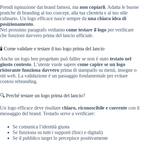
Prendi ispirazione dai brand famosi, ma
non copiarli
. Adatta le buone
pratiche di branding al tuo concept, alla tua clientela e al tuo stile
culinario. Un logo efficace nasce sempre da
una chiara idea di
posizionamento
.
Nel prossimo paragrafo vediamo
come testare il logo
per verificare
che funzioni davvero prima del lancio ufficiale.
🧪 Come validare e testare il tuo logo prima del lancio
Anche un logo ben progettato può fallire se non è stato
testato nel
giusto contesto
. L’utente vuole sapere
come capire se un logo
ristorante funziona davvero
prima di stamparlo su menù, insegne o
siti web. La validazione è un passaggio fondamentale per evitare
costosi rebranding.
🔍 Perché testare un logo prima del lancio?
Un logo efficace deve risultare
chiaro, riconoscibile e coerente
con il
messaggio del brand. Testarlo serve a verificare:
Se comunica l’identità giusta
Se funziona su tutti i supporti (fisici e digitali)
Se il pubblico target lo percepisce positivamente