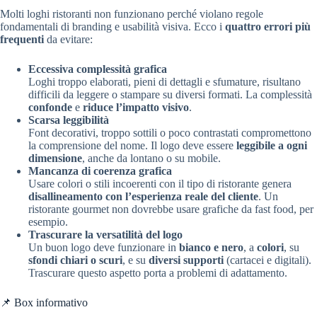
Molti loghi ristoranti non funzionano perché violano regole
fondamentali di branding e usabilità visiva. Ecco i
quattro errori più
frequenti
da evitare:
Eccessiva complessità grafica
Loghi troppo elaborati, pieni di dettagli e sfumature, risultano
difficili da leggere o stampare su diversi formati. La complessità
confonde
e
riduce l’impatto visivo
.
Scarsa leggibilità
Font decorativi, troppo sottili o poco contrastati compromettono
la comprensione del nome. Il logo deve essere
leggibile a ogni
dimensione
, anche da lontano o su mobile.
Mancanza di coerenza grafica
Usare colori o stili incoerenti con il tipo di ristorante genera
disallineamento con l’esperienza reale del cliente
. Un
ristorante gourmet non dovrebbe usare grafiche da fast food, per
esempio.
Trascurare la versatilità del logo
Un buon logo deve funzionare in
bianco e nero
, a
colori
, su
sfondi chiari o scuri
, e su
diversi supporti
(cartacei e digitali).
Trascurare questo aspetto porta a problemi di adattamento.
📌 Box informativo