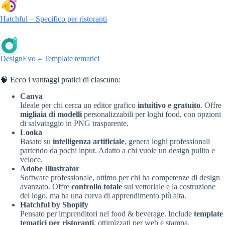
Hatchful – Specifico per ristoranti
DesignEvo – Template tematici
🧠 Ecco i vantaggi pratici di ciascuno:
Canva
Ideale per chi cerca un editor grafico
intuitivo e gratuito
. Offre
migliaia di modelli
personalizzabili per loghi food, con opzioni
di salvataggio in PNG trasparente.
Looka
Basato su
intelligenza artificiale
, genera loghi professionali
partendo da pochi input. Adatto a chi vuole un design pulito e
veloce.
Adobe Illustrator
Software professionale, ottimo per chi ha competenze di design
avanzato. Offre
controllo totale
sul vettoriale e la costruzione
del logo, ma ha una curva di apprendimento più alta.
Hatchful by Shopify
Pensato per imprenditori nel food & beverage. Include
template
tematici per ristoranti
, ottimizzati per web e stampa.