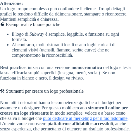
Attenzione:
Un logo troppo complesso può confondere il cliente. Troppi dettagli
grafici lo rendono difficile da ridimensionare, stampare o riconoscere.
Mantieni semplicità e chiarezza.
🧠 Esempi reali e buone pratiche
Il logo di
Subway
è semplice, leggibile, e funziona su ogni
formato.
Al contrario, molti ristoranti locali usano loghi caricati di
elementi visivi (utensili, fiamme, scritte curve) che ne
compromettono la riconoscibilità.
Best practice
: inizia con una versione
monocromatica
del logo e testa
la sua efficacia su più superfici (insegna, menù, social). Se non
funziona in bianco e nero, il design va rivisto.
🛠️ Strumenti per creare un logo professionale
Non tutti i ristoratori hanno le competenze grafiche o il budget per
assumere un designer. Per questo molti cercano
strumenti online per
creare un logo ristorante
in modo semplice, veloce e a basso costo
che salva il budget che
puoi dedicare al merketing per il tuo ristorante
.
L’utente vuole conoscere
piattaforme affidabili e accessibili
, anche
senza esperienza, che permettano di ottenere un risultato professionale.