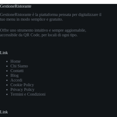
GestioneRistorante
GestioneRistorante è la piattaforma pensata per digitalizzare il
tuo menu in modo semplice e gratuito.
Offre uno strumento intuitivo e sempre aggiornabile,
accessibile da QR Code, per locali di ogni tipo.
Link
Home
Chi Siamo
Contatti
Blog
Accedi
Cookie Policy
Privacy Policy
Termini e Condizioni
Link