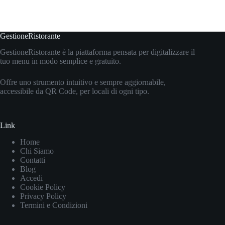
GestioneRistorante
GestioneRistorante è la piattaforma pensata per digitalizzare il
tuo menu in modo semplice e gratuito.
Offre uno strumento intuitivo e sempre aggiornabile,
accessibile da QR Code, per locali di ogni tipo.
Link
Home
Chi Siamo
Contatti
Blog
Accedi
Cookie Policy
Privacy Policy
Termini e Condizioni