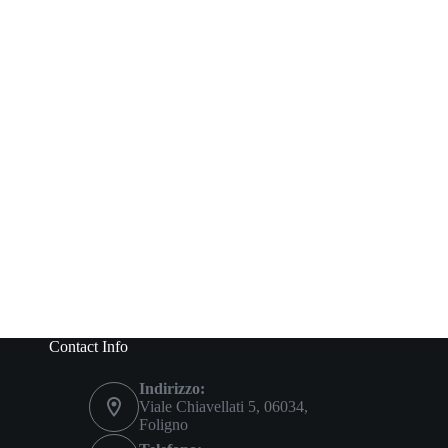
Contact Info
Indirizzo:
Viale Chiavellati 5, 06034,
Foligno