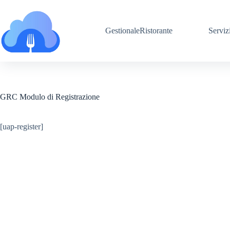
Salta
al
contenuto
GestionaleRistorante
Serviz
GRC Modulo di Registrazione
[uap-register]