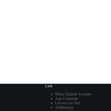
Link
Menu Digitale Gratuito
App Comande
Lavora con Noi
Affiliazione