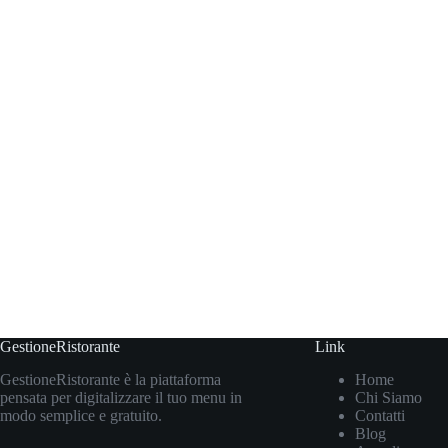
GestioneRistorante
Link
GestioneRistorante è la piattaforma
Home
pensata per digitalizzare il tuo menu in
Chi Siamo
modo semplice e gratuito.
Contatti
Blog